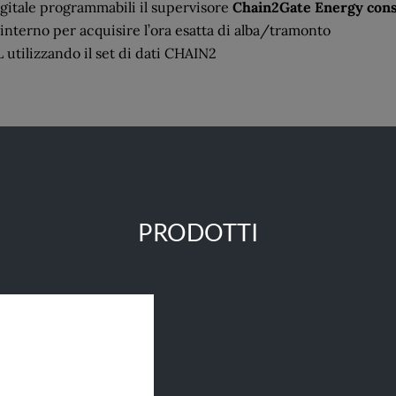
igitale programmabili il supervisore
C
hain2Gate Energy conse
interno per acquisire l’ora esatta di alba/tramonto
 utilizzando il set di dati CHAIN2
PRODOTTI