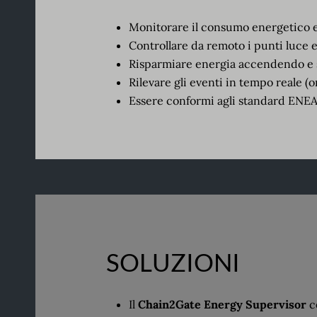
Monitorare il consumo energetico e i
Controllare da remoto i p
unti luce
Risparmia
re
energia accendendo e 
Rileva
re gli
eventi in tempo reale (o
Essere conformi agli standard ENEA
SOLUZIONI
Il
Chain2Gate Energy
Supervisor
c