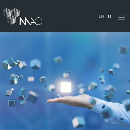
EN
IT
Menu
PRODOTTI
SOLUZIONI
INDUSTRIE
AZIENDA
RISORSE