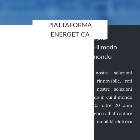
PIATTAFORMA
ENERGETICA
Energia smart e scelte più
intelligenti: trasformiamo il modo
in cui diamo energia al mondo
Dai energia al progresso con le nostre soluzioni
tecnologiche: che si tratti di energia rinnovabile, reti
intelligenti o consumo efficiente, le nostre soluzioni
energetiche complete ridefiniscono il modo in cui il mondo
si prepara per un futuro sostenibile. Da oltre 20 anni
aiutiamo i nostri clienti del settore energetico ad affrontare
le sfide della transizione energetica dalla mobilità elettrica
alla gestione dell’energia.