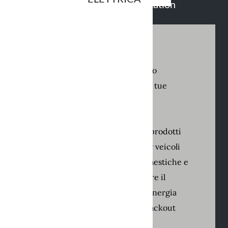
Energy Industry Application
SFIDE
Gestire il consumo energetico
Ridurre significativamente
le tue
bollette energetiche
Massimizza
re
l’
autoconsumo
Progetta
re
un portafoglio di prodotti
di caricabatterie flessibili per veicoli
elettrici per installazioni domestiche e
pubbliche, in grado di regolare il
tempo di ricarica in base all’energia
disponibile evitando così
i
blackout