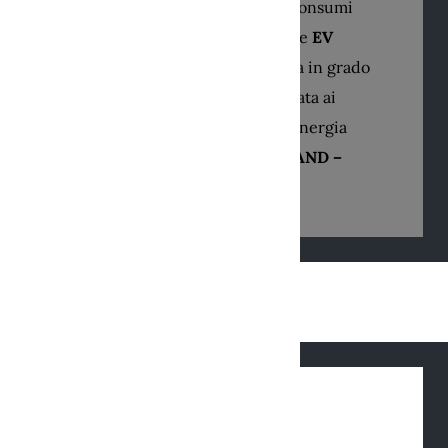
progettati per ottimizzare i consumi
energetici grazie alla funzione
EV
SMART CHARGING
integrata in grado
di regolare la potenza assegnata ai
caricabatterie EV in base all’energia
disponibile
(Approccio
D
EMAND
–
R
ESPONSE
)
PRODOTTI