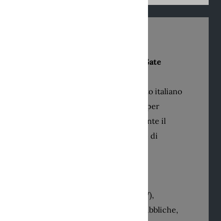
SOLUZIONI
La piattaforma attiva
Chain2Gate
Energy
Aware
,
una semplice
soluzione
PLUG
per il mercato italiano
o
basata su
ENERGY METER
per
contest internazionali, consente il
monitoraggio in tempo reale
di
consumi e produzione
Un portafoglio completo di
componenti integrati per
caricabatterie AC (7,10, 22 kW),
applicazioni domestiche e pubbliche,