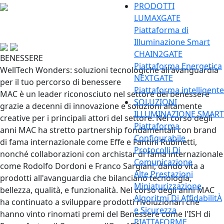
PRODOTTI
LUMAXGATE
Piattaforma di
Illuminazione Smart
CHAIN2GATE
BENESSERE
Piattaforma Energetica
WellTech Wonders: soluzioni tecnologiche all'avanguardia
NEXTGATE
per il tuo percorso di benessere
Piattaforma intelligente
MAC è un leader riconosciuto nel settore del benessere
SOLUZIONI
grazie a decenni di innovazione e soluzioni altamente
ILLUMINAZIONE SMART
creative per i principali attori del settore. Nel corso degli
Piattaforma
anni MAC ha stretto partnership fondamentali con brand
Configurabile
di fama internazionale come Effe e Fantini Rubinetti,
Protocolli Di
nonché collaborazioni con archistar di fama internazionale
Comunicazione
come Rodolfo Dordoni e Franco Sargiani, dando vita a
Alte Prestazioni
prodotti all'avanguardia che bilanciano tecnologia,
Miniaturizzazione
bellezza, qualità, e funzionalità. Nel corso degli anni MAC
Algoritmi Di AffidabilitÀ
ha continuato a sviluppare prodotti rivoluzionari che
e Sicurezza
hanno vinto rinomati premi del Benessere come l'ISH di
PIATTAFORME