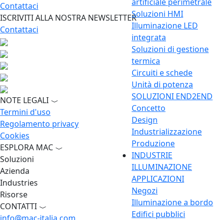
artificiale perimetrale
Contattaci
Soluzioni HMI
ISCRIVITI ALLA NOSTRA NEWSLETTER
Illuminazione LED
Contattaci
integrata
Soluzioni di gestione
termica
Circuiti e schede
Unità di potenza
SOLUZIONI END2END
NOTE LEGALI
Concetto
Termini d'uso
Design
Regolamento privacy
Industrializzazione
Cookies
Produzione
ESPLORA MAC
INDUSTRIE
Soluzioni
ILLUMINAZIONE
Azienda
APPLICAZIONI
Industries
Negozi
Risorse
Illuminazione a bordo
CONTATTI
Edifici pubblici
info@mac-italia.com