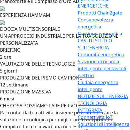
Francoforte e il Compasso d'Oro ADI.
ENERGETICHE
Prodotti Chain2gate
ESPERIENZA HAMMAM
Consapevolezza
energetica
DOCCIA MULTISENSORIALE
Gestione energetica
UN APPROCCIO INDUSTRIALE PER LA TUA SOLUZIONE
CASI DI STUDIO
PERSONALIZZATA
SULL'ENERGIA
BRIEFING
Comunità energetica
2 ore
Stazione di ricarica
VALUTAZIONE DELLE TECNOLOGIE
intelligente per veicoli
5 giorni
elettrici
PRODUZIONE DEL PRIMO CAMPIONE
Caldaia energetica
12 settimane
intelligente
PRODUZIONE MASSIVA
NOTIZIE SULL'ENERGIA
6 mesi
TECNOLOGIA
CHE COSA POSSIAMO FARE PER VOI?
INTEGRATA
Raccontaci la tua attività, insieme possiamo trovare la
Connettività IoT
soluzione tecnologica per migliorare i tuoi prodotti.
Soluzioni di intelligenza
Compila il form e inviaci una richiesta.