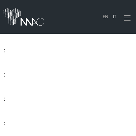
EN
IT
Menu
PRODOTTI
SOLUZIONI
INDUSTRIE
AZIENDA
RISORSE